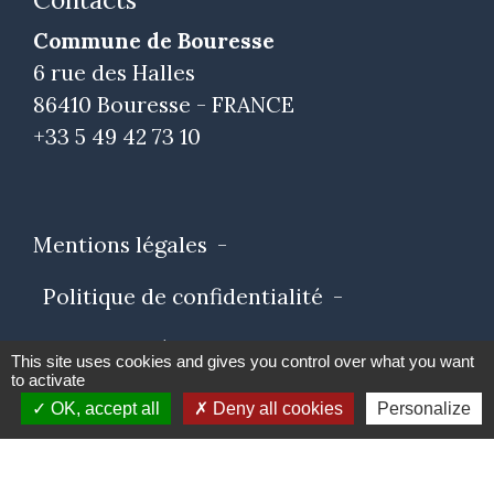
Commune de Bouresse
6 rue des Halles
86410 Bouresse - FRANCE
+33 5 49 42 73 10
Mentions légales
-
Politique de confidentialité
-
Accessibilité
-
Plan du site
-
This site uses cookies and gives you control over what you want
to activate
Gestion des cookies
OK, accept all
Deny all cookies
Personalize
Site créé en partenariat avec Réseau des Communes