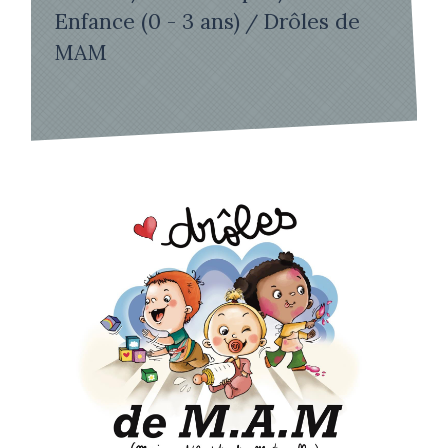
Enfance (0 - 3 ans)
Drôles de
/
MAM