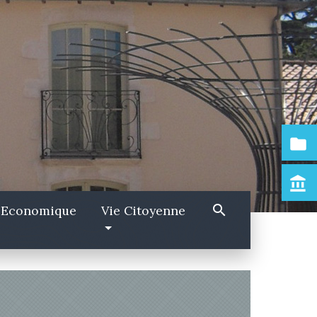
folder
account_balance
search
 Economique
Vie Citoyenne