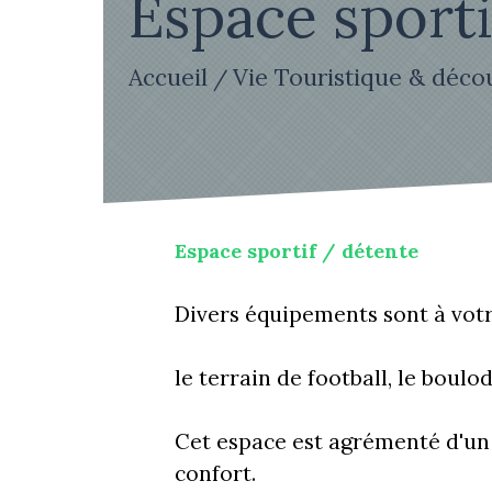
Espace sportif
Accueil
Vie Touristique & déco
/
Espace sportif / détente
Divers équipements sont à votr
le terrain de football, le boulo
Cet espace est agrémenté d'un
confort.