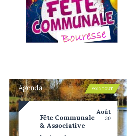
Agenda
VOIR TOUT
today
Août
Fête Communale
30
& Associative