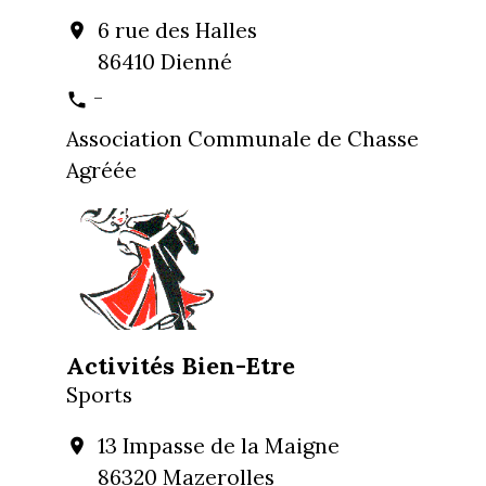
6 rue des Halles
location_on
86410 Dienné
-
phone
Association Communale de Chasse
Agréée
Activités Bien-Etre
Sports
13 Impasse de la Maigne
location_on
86320 Mazerolles