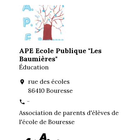
APE Ecole Publique "Les
Baumières"
Éducation
rue des écoles
location_on
86410 Bouresse
-
phone
Association de parents d'élèves de
l'école de Bouresse