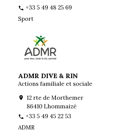
+33 5 49 48 25 69
phone
Sport
ADMR DIVE & RIN
Actions familiale et sociale
12 rte de Morthemer
location_on
86410 Lhommaizé
+33 5 49 45 22 53
phone
ADMR