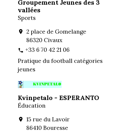
Groupement Jeunes des 3
vallées
Sports
2 place de Gomelange
location_on
86320 Civaux
+33 6 70 42 21 06
phone
Pratique du football catégories
jeunes
Kvinpetalo - ESPERANTO
Éducation
15 rue du Lavoir
location_on
86410 Bouresse