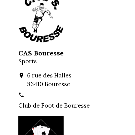
CAS Bouresse
Sports
6 rue des Halles
location_on
86410 Bouresse
-
phone
Club de Foot de Bouresse