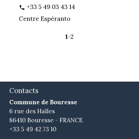
+33 5 49 03 43 14
phone
Centre Espéranto
1
-2
Contacts
Commune de Bouresse
6 rue des Halles
86410 Bouresse - FRANCE
+33 5 49 42 73 10