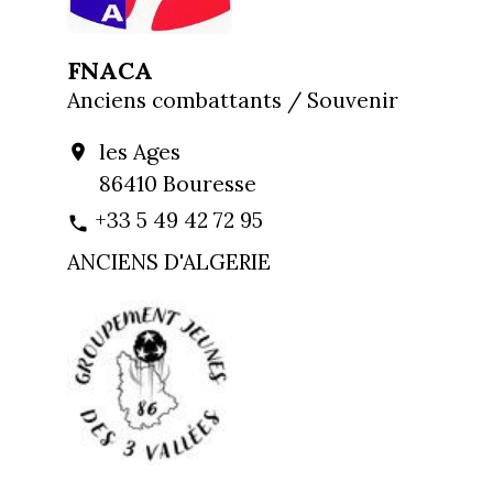
FNACA
Anciens combattants / Souvenir
les Ages
location_on
86410 Bouresse
+33 5 49 42 72 95
phone
ANCIENS D'ALGERIE