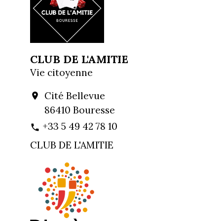
CLUB DE L'AMITIE
Vie citoyenne
Cité Bellevue
location_on
86410 Bouresse
+33 5 49 42 78 10
phone
CLUB DE L'AMITIE