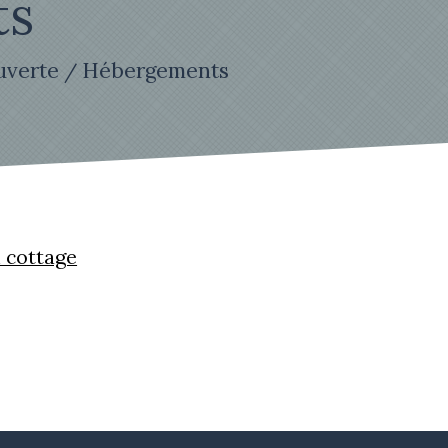
ts
uverte
Hébergements
/
 cottage