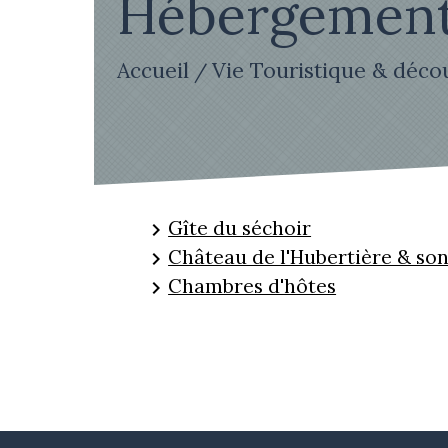
Hébergemen
Accueil
Vie Touristique & déco
/
Gîte du séchoir
keyboard_arrow_right
Château de l'Hubertière & son
keyboard_arrow_right
Chambres d'hôtes
keyboard_arrow_right