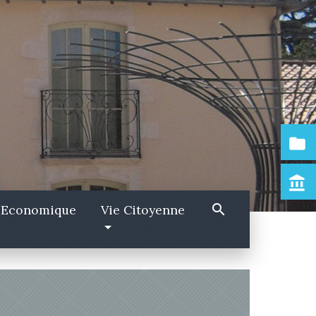
folder
account_balance
search
 Economique
Vie Citoyenne