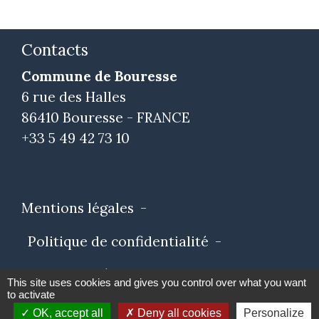
Contacts
Commune de Bouresse
6 rue des Halles
86410 Bouresse - FRANCE
+33 5 49 42 73 10
Mentions légales
-
Politique de confidentialité
-
Accessibilité
-
Plan du site
-
This site uses cookies and gives you control over what you want
to activate
Gestion des cookies
OK, accept all
Deny all cookies
Personalize