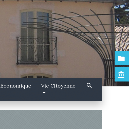
folder
account_balance
search
 Economique
Vie Citoyenne