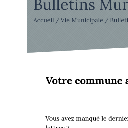
Bulletins Mu
Accueil
Vie Municipale
Bullet
/
/
Votre commune au
Vous avez manqué le dernie
lettres ?