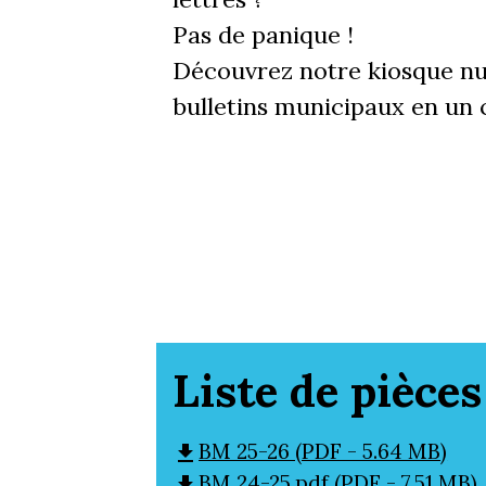
Pas de panique !
Découvrez notre kiosque nu
bulletins municipaux en un c
Liste de pièces
BM 25-26 (PDF - 5.64 MB)
file_download
BM 24-25.pdf (PDF - 7.51 MB)
file_download